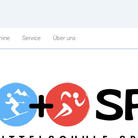
mine
Service
Über uns
Service
Über uns
Sprechstunden
Schulbeginn
punkt
Schularbeitentermine
Stundenzeiten
cht
Stundenpläne
Fritz Strobl
Bibliothek
Angebot im Überblick
Jugendcoaching
Unsere Sponsoren
Facebook Fanpage