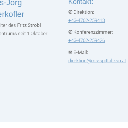
Kontakt:
s-Jörg
✆ Direktion:
rkofler
+43-4762-259413
iter des
Fritz Strobl
✆ Konferenzzimmer:
entrums
seit 1.Oktober
+43-4762-259426
✉ E-Mail:
direktion@ms-spittal.ksn.at