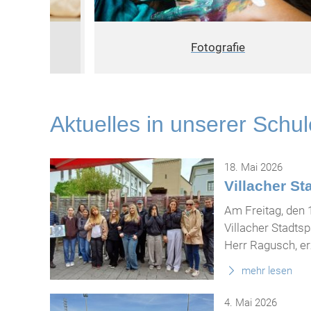
ng
Fotografie
Aktuelles in unserer Schul
18. Mai 2026
Villacher S
Am Freitag, den
Villacher Stadtsp
Herr Ragusch, erz
mehr lesen
4. Mai 2026