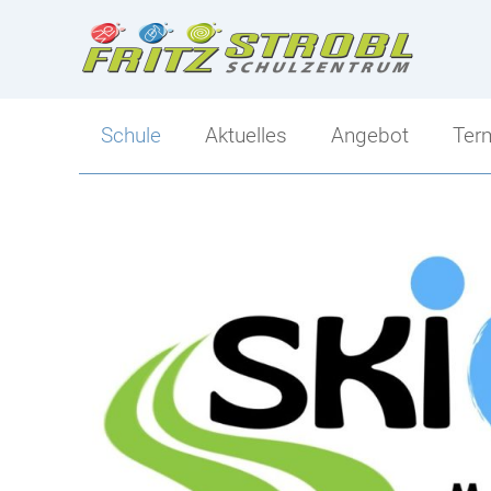
Schule
Aktuelles
Angebot
Ter
Direktion
Angebot
Kollegium
Ski-Mittelschule
Klassen
Sportlicher Schwer
Tagesbetreuung
Mittelschule-Übersi
Berufs- und Bildungsorientierung
Schulsozialarbeit
Elternverein