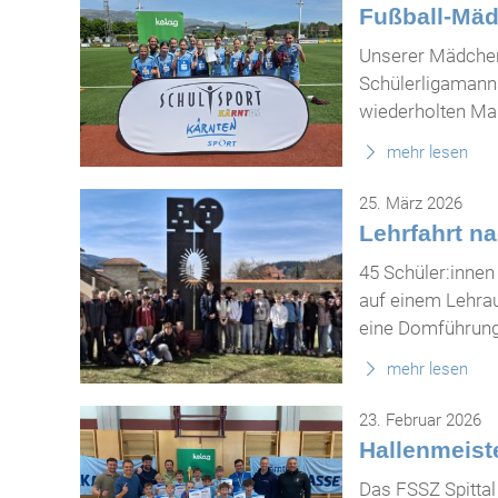
Fußball-Mä
Unserer Mädchen
Schülerligamann
wiederholten Mal
mehr lesen
25. März 2026
Lehrfahrt n
45 Schüler:innen
auf einem Lehra
eine Domführung 
mehr lesen
23. Februar 2026
Hallenmeist
Das FSSZ Spittal 