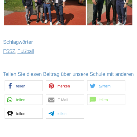
Schlagwörter
FSSZ
,
Fußball
Teilen Sie diesen Beitrag über unsere Schule mit anderen
teilen
merken
twittern
teilen
E-Mail
teilen
teilen
teilen