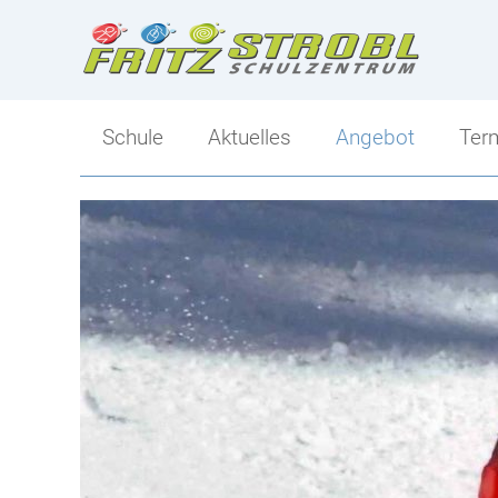
Schule
Aktuelles
Angebot
Ter
Direktion
Angebot
Kollegium
Ski-Mittelschule
Klassen
Sportlicher Schwer
Tagesbetreuung
Mittelschule-Übersi
Berufs- und Bildungsorientierung
Schulsozialarbeit
Elternverein