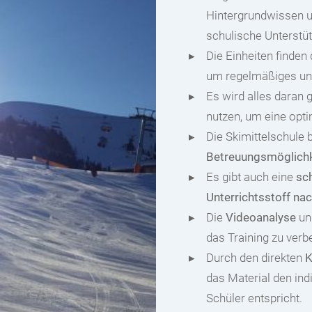
Hintergrundwissen u
schulische Unterstü
Die Einheiten finden
um regelmäßiges und
Es wird alles daran 
nutzen, um eine opt
Die Skimittelschule b
Betreuungsmöglichk
Es gibt auch eine
sc
Unterrichtsstoff na
Die
Videoanalyse
un
das Training zu verb
Durch den direkten
K
das Material den ind
Schüler entspricht.