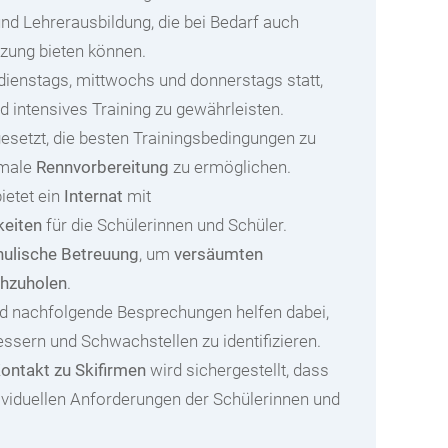
nd Lehrerausbildung, die bei Bedarf auch
tzung bieten können.
 dienstags, mittwochs und donnerstags statt,
 intensives Training zu gewährleisten.
gesetzt, die besten Trainingsbedingungen zu
imale
Rennvorbereitung
zu ermöglichen.
ietet ein
Internat
mit
eiten
für die Schülerinnen und Schüler.
hulische Betreuung
, um
versäumten
chzuholen
.
d nachfolgende Besprechungen helfen dabei,
essern und Schwachstellen zu identifizieren.
ontakt zu Skifirmen
wird sichergestellt, dass
ividuellen Anforderungen der Schülerinnen und