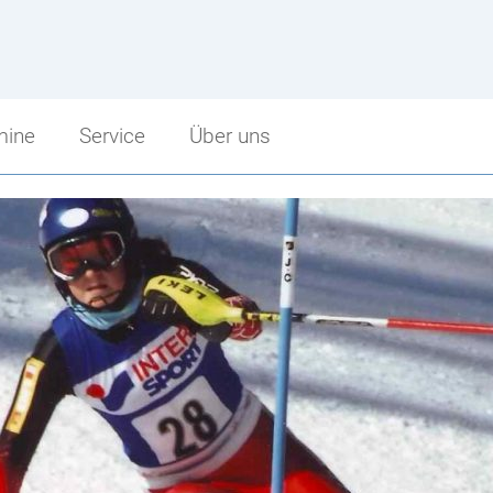
mine
Service
Über uns
Service
Über uns
Sprechstunden
Schulbeginn
punkt
Schularbeitentermine
Stundenzeiten
cht
Stundenpläne
Fritz Strobl
Bibliothek
Angebot im Überblick
Jugendcoaching
Unsere Sponsoren
Facebook Fanpage