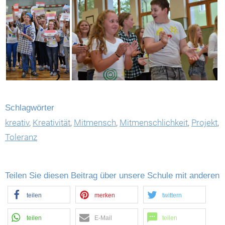
Schlagwörter
kreativ
,
Kreativität
,
Mitmensch
,
Mitmenschlichkeit
,
Projekt
,
Toleranz
Teilen Sie diesen Beitrag über unsere Schule mit anderen
teilen
merken
twittern
teilen
E-Mail
teilen