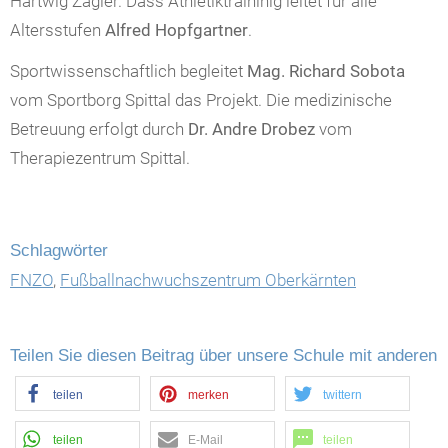
Hartwig Zagler. Dass
Athletiktraininig
leitet für alle
Altersstufen
Alfred
Hopfgartner
.
Sportwissenschaftlich begleitet
Mag. Richard Sobota
vom Sportborg Spittal das Projekt. Die medizinische
Betreuung erfolgt durch
Dr. Andre
Drobez
vom
Therapiezentrum Spittal.
Schlagwörter
FNZO
,
Fußballnachwuchszentrum Oberkärnten
Teilen Sie diesen Beitrag über unsere Schule mit anderen
teilen
merken
twittern
teilen
E-Mail
teilen