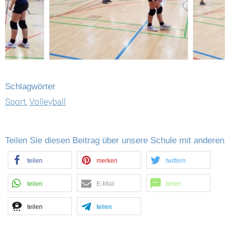
Schlagwörter
Sport
,
Volleyball
Teilen Sie diesen Beitrag über unsere Schule mit anderen
teilen
merken
twittern
teilen
E-Mail
teilen
teilen
teilen