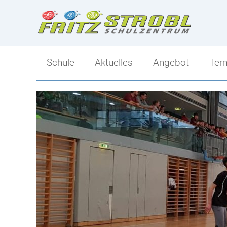
Schule
Aktuelles
Angebot
Ter
Direktion
Angebot
Kollegium
Ski-Mittelschule
Klassen
Sportlicher Schwer
Tagesbetreuung
Mittelschule-Übersi
Berufs- und Bildungsorientierung
Schulsozialarbeit
Elternverein