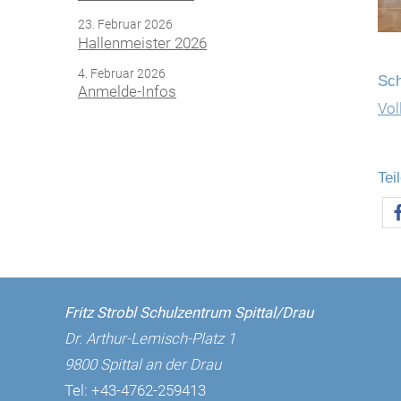
23. Februar 2026
Hallenmeister 2026
4. Februar 2026
Sch
Anmelde-Infos
Vol
Tei
Fritz Strobl Schulzentrum Spittal/Drau
Dr. Arthur-Lemisch-Platz 1
9800 Spittal an der Drau
Tel:
+43-4762-259413