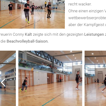
recht wacker.
Ohne einen einzigen V
wettbewerbserprobte
aber der Kampfgeist 
reuerin Conny
Kalt
zeigte sich mit den gezeigten
Leistungen
z
 die
Beachvolleyball-Saison.