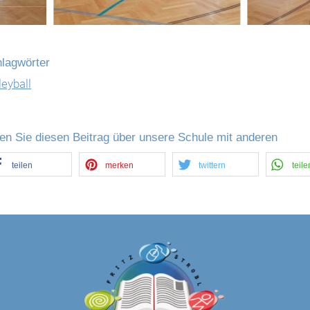
lagwörter
leyball
len Sie diesen Beitrag über unsere Schule mit anderen
teilen
merken
twittern
teile