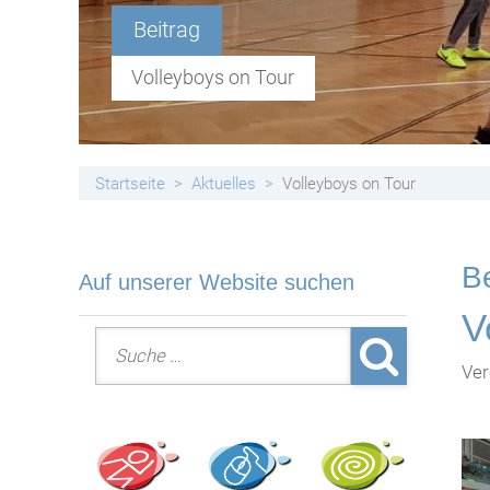
Handyfreie Klassen
Beitrag
Volleyboys on Tour
Startseite
Aktuelles
Volleyboys on Tour
Be
Auf unserer Website suchen
V
Suche nach:
Ver