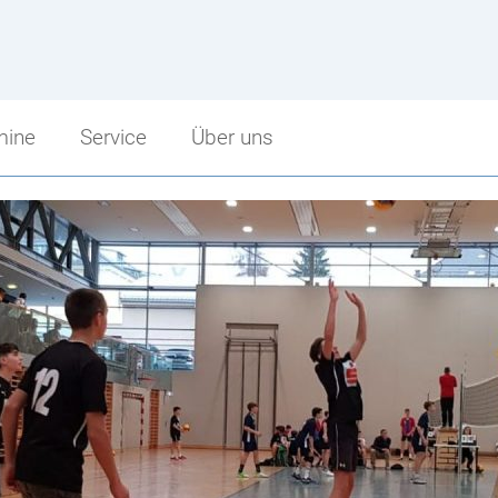
mine
Service
Über uns
Service
Über uns
Sprechstunden
Schulbeginn
punkt
Schularbeitentermine
Stundenzeiten
cht
Stundenpläne
Fritz Strobl
Bibliothek
Angebot im Überblick
Jugendcoaching
Unsere Sponsoren
Facebook Fanpage