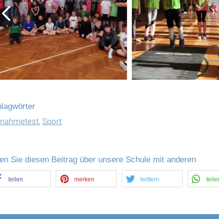
lagwörter
fnahmetest
,
Sport
len Sie diesen Beitrag über unsere Schule mit anderen
teilen
merken
twittern
teile