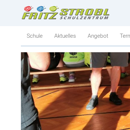
Schule
Aktuelles
Angebot
Ter
Direktion
Angebot
Kollegium
Ski-Mittelschule
Klassen
Sportlicher Schwer
Tagesbetreuung
Mittelschule-Übersi
Berufs- und Bildungsorientierung
Schulsozialarbeit
Elternverein