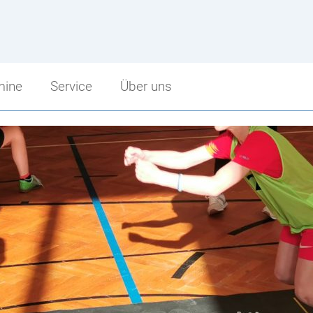
mine
Service
Über uns
Service
Über uns
Sprechstunden
Schulbeginn
punkt
Schularbeitentermine
Stundenzeiten
cht
Stundenpläne
Fritz Strobl
Bibliothek
Angebot im Überblick
Jugendcoaching
Unsere Sponsoren
Facebook Fanpage