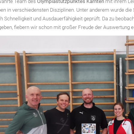
währte Team des
Olympiastützpunktes Kärnten
mit ihrem Le
en in verschiedensten Disziplinen. Unter anderem wurde die
h Schnelligkeit und Ausdauerfähigkeit geprüft. Da zu beobach
geben, fiebern wir schon mit großer Freude der Auswertung 