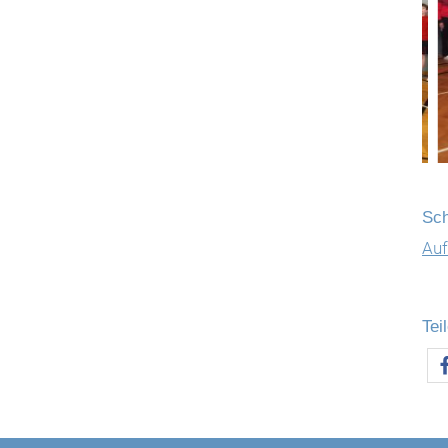
Sch
Au
Tei