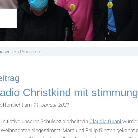
ungsvollem Programm
itrag
adio Christkind mit stimmu
öffentlicht am
11. Januar 2021
 Initiative unserer Schulsozialarbeiterin
Claudia Guani
wurden
 Weihnachten eingestimmt. Mara und Philip führten gekonnt