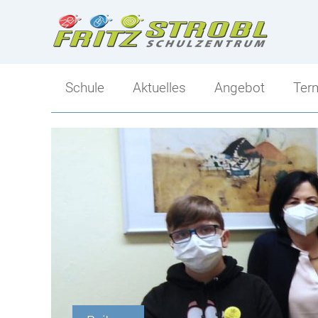
Schule
Aktuelles
Angebot
Ter
Direktion
Angebot
Kollegium
Ski-Mittelschule
Klassen
Sportlicher Schwer
Tagesbetreuung
Mittelschule-Übersi
Berufs- und Bildungsorientierung
Schulsozialarbeit
Elternverein