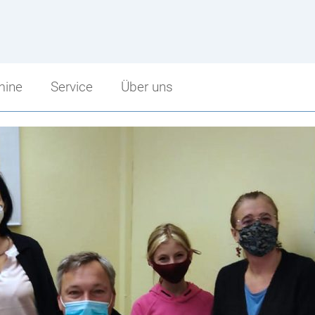
mine
Service
Über uns
Service
Über uns
Sprechstunden
Schulbeginn
punkt
Schularbeitentermine
Stundenzeiten
cht
Stundenpläne
Fritz Strobl
Bibliothek
Angebot im Überblick
Jugendcoaching
Unsere Sponsoren
Facebook Fanpage