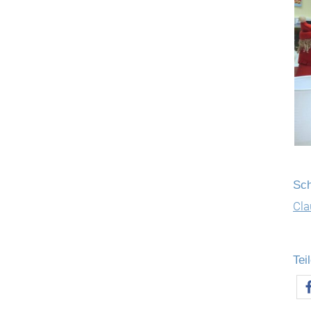
Sch
Cla
Tei