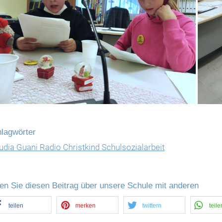
lagwörter
udia Guani Radio Christkind Schulsozialarbeit
len Sie diesen Beitrag über unsere Schule mit anderen
teilen
merken
twittern
teile