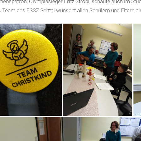
enspatron, Olympiasieger Fritz Strobl, schaute auch im St
 Team des FSSZ Spittal wünscht allen Schülern und Eltern ei