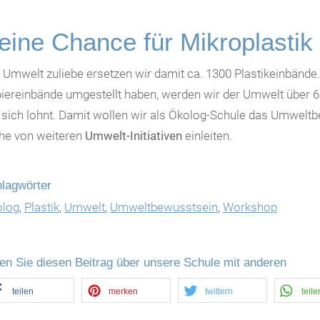
eine Chance für Mikroplastik
 Umwelt zuliebe ersetzen wir damit ca. 1300 Plastikeinbände.
iereinbände umgestellt haben, werden wir der Umwelt über 60
 sich lohnt. Damit wollen wir als Ökolog-Schule das Umwelt
he von weiteren
Umwelt-Initiativen
einleiten.
lagwörter
olog
,
Plastik
,
Umwelt
,
Umweltbewusstsein
,
Workshop
len Sie diesen Beitrag über unsere Schule mit anderen
teilen
merken
twittern
teile