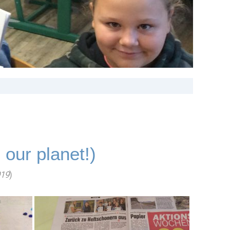
 our planet!)
019
)