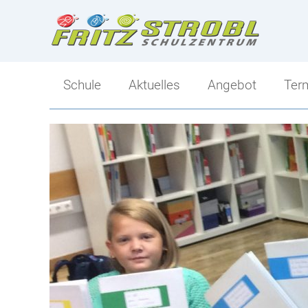
Schule
Aktuelles
Angebot
Ter
Direktion
Angebot
Kollegium
Ski-Mittelschule
Klassen
Sportlicher Schwer
Tagesbetreuung
Mittelschule-Übersi
Berufs- und Bildungsorientierung
Schulsozialarbeit
Elternverein