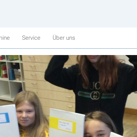
mine
Service
Über uns
Service
Über uns
Sprechstunden
Schulbeginn
punkt
Schularbeitentermine
Stundenzeiten
cht
Stundenpläne
Fritz Strobl
Bibliothek
Angebot im Überblick
Jugendcoaching
Unsere Sponsoren
Facebook Fanpage