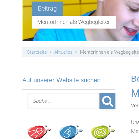
Handyfreie Klassen
Beitrag
MentorInnen als Wegbegleiter
Startseite
Aktuelles
MentorInnen als Wegbegleite
Be
Auf unserer Website suchen
M
Suche nach:
Ver
Un
Men