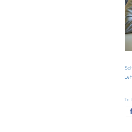
Sch
Le
Tei