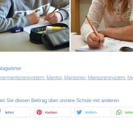
lagwörter
hrermentorensystem
,
Mentor
,
Mentoren
,
Mentorensystem
,
Me
len Sie diesen Beitrag über unsere Schule mit anderen
teilen
merken
twittern
teile