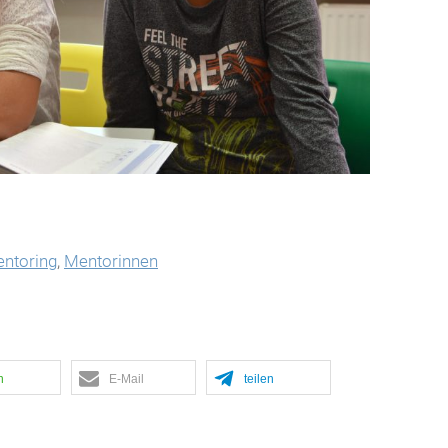
ntoring
,
Mentorinnen
n
E-Mail
teilen