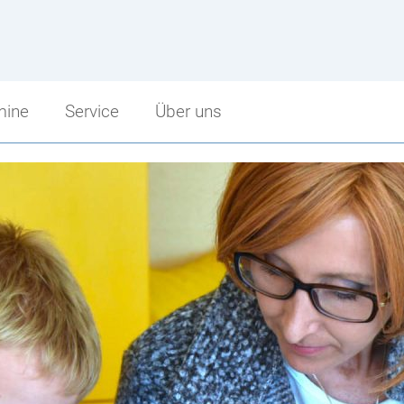
mine
Service
Über uns
Service
Über uns
Sprechstunden
Schulbeginn
punkt
Schularbeitentermine
Stundenzeiten
cht
Stundenpläne
Fritz Strobl
Bibliothek
Angebot im Überblick
Jugendcoaching
Unsere Sponsoren
Facebook Fanpage