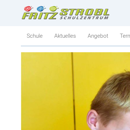
Schule
Aktuelles
Angebot
Ter
Direktion
Angebot
Kollegium
Ski-Mittelschule
Klassen
Sportlicher Schwer
Tagesbetreuung
Mittelschule-Übersi
Berufs- und Bildungsorientierung
Schulsozialarbeit
Elternverein