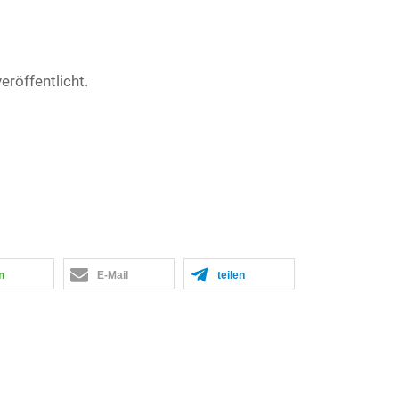
röffentlicht.
n
E-Mail
teilen