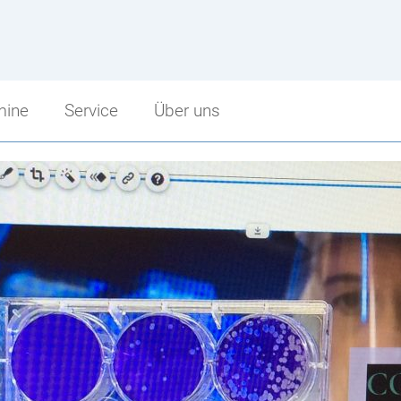
mine
Service
Über uns
Service
Über uns
Sprechstunden
Schulbeginn
punkt
Schularbeitentermine
Stundenzeiten
cht
Stundenpläne
Fritz Strobl
Bibliothek
Angebot im Überblick
Jugendcoaching
Unsere Sponsoren
Facebook Fanpage