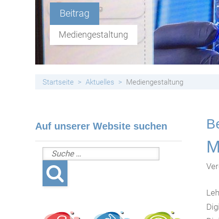
Handyfreie Klassen
Beitrag
Mediengestaltung
Startseite
Aktuelles
Mediengestaltung
Be
Auf unserer Website suchen
M
Suche nach:
Ver
Leh
Dig