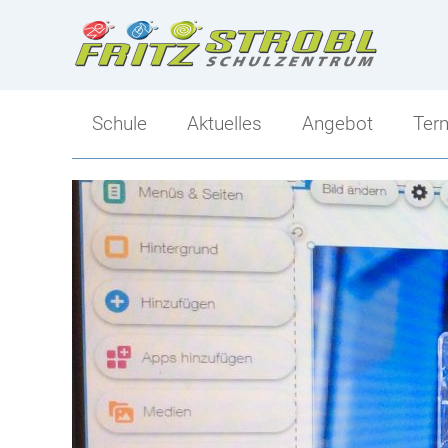
Schule
Aktuelles
Angebot
Ter
Direktion
Angebot
Kollegium
Ski-Mittelschule
Klassen
Sportlicher Schwer
Tagesbetreuung
Mittelschule-Übersi
Berufs- und Bildungsorientierung
Schulsozialarbeit
Elternverein