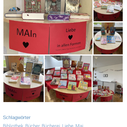
Schlagwörter
Bibliothek
,
Bücher
,
Bücherei
,
Liebe
,
Mai