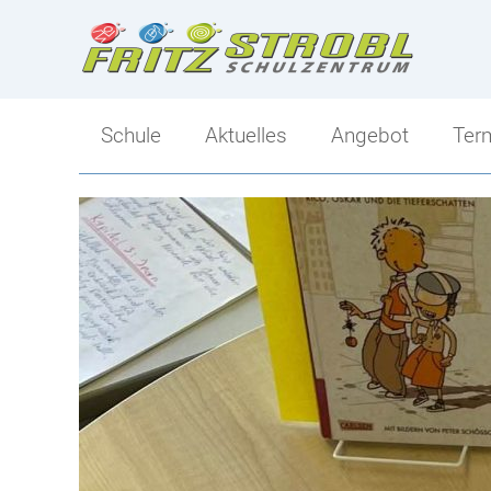
Schule
Aktuelles
Angebot
Ter
Direktion
Angebot
Kollegium
Ski-Mittelschule
Klassen
Sportlicher Schwer
Tagesbetreuung
Mittelschule-Übersi
Berufs- und Bildungsorientierung
Schulsozialarbeit
Elternverein