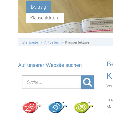
Handyfreie Klassen
Beitrag
Klassenlektüre
Startseite
Aktuelles
Klassenlektüre
Be
Auf unserer Website suchen
K
Suche nach:
Ver
In 
Mal