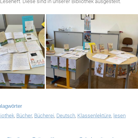
 Leseheft. Diese sind in unserer Bibliothek ausgestellt.
lagwörter
liothek
,
Bücher
,
Bücherei
,
Deutsch
,
Klassenlektüre
,
lesen