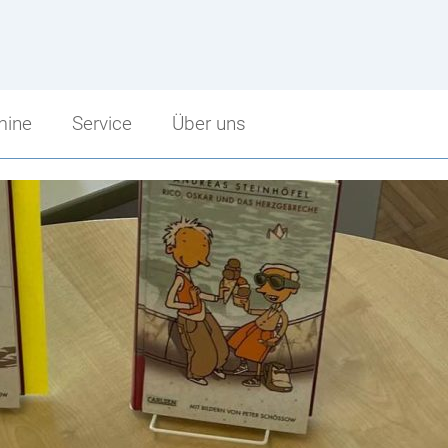
mine
Service
Über uns
Service
Über uns
Sprechstunden
Schulbeginn
punkt
Schularbeitentermine
Stundenzeiten
cht
Stundenpläne
Fritz Strobl
Bibliothek
Angebot im Überblick
Jugendcoaching
Unsere Sponsoren
Facebook Fanpage