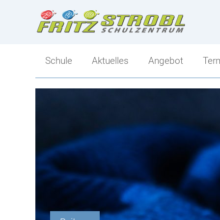
Schule
Aktuelles
Angebot
Ter
Direktion
Angebot
Kollegium
Ski-Mittelschule
Klassen
Sportlicher Schwer
Tagesbetreuung
Mittelschule-Übersi
Berufs- und Bildungsorientierung
Schulsozialarbeit
Elternverein