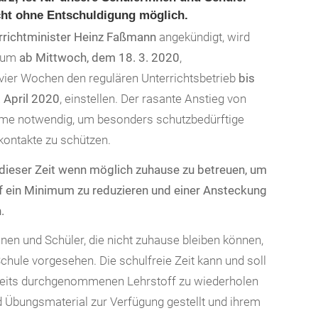
cht ohne Entschuldigung möglich.
rrichtminister Heinz Faßmann
angekündigt, wird
trum
ab Mittwoch, dem 18. 3. 2020
,
 vier Wochen den regulären Unterrichtsbetrieb
bis
. April 2020
, einstellen. Der rasante Anstieg von
me notwendig, um besonders schutzbedürftige
kontakte zu schützen.
in dieser Zeit wenn möglich zuhause zu betreuen, um
uf ein Minimum zu reduzieren und einer Ansteckung
.
innen und Schüler, die nicht zuhause bleiben können,
Schule vorgesehen. Die schulfreie Zeit kann und soll
ereits durchgenommenen Lehrstoff zu wiederholen
d Übungsmaterial zur Verfügung gestellt und ihrem