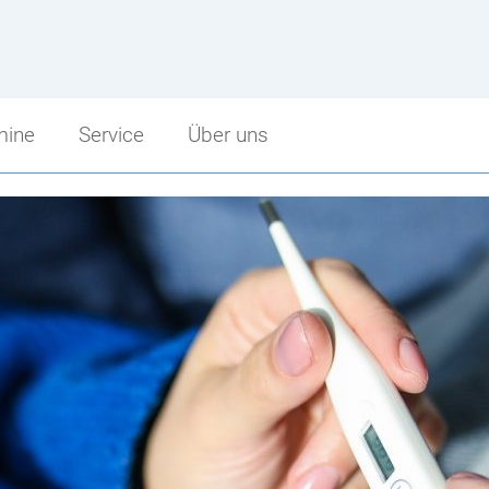
mine
Service
Über uns
Service
Über uns
Sprechstunden
Schulbeginn
punkt
Schularbeitentermine
Stundenzeiten
cht
Stundenpläne
Fritz Strobl
Bibliothek
Angebot im Überblick
Jugendcoaching
Unsere Sponsoren
Facebook Fanpage