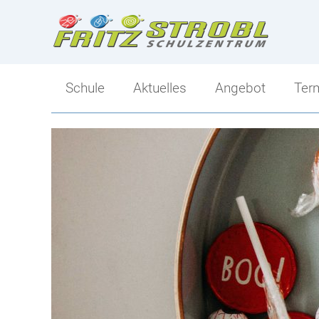
Schule
Aktuelles
Angebot
Ter
Direktion
Angebot
Kollegium
Ski-Mittelschule
Klassen
Sportlicher Schwer
Tagesbetreuung
Mittelschule-Übersi
Berufs- und Bildungsorientierung
Schulsozialarbeit
Elternverein