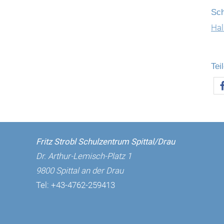
Sch
Ha
Tei
Fritz Strobl Schulzentrum Spittal/Drau
Dr. Arthur-Lemisch-Platz 1
9800 Spittal an der Drau
Tel:
+43-4762-259413