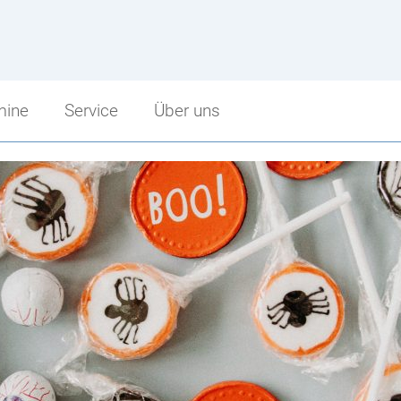
mine
Service
Über uns
Service
Über uns
Sprechstunden
Schulbeginn
punkt
Schularbeitentermine
Stundenzeiten
cht
Stundenpläne
Fritz Strobl
Bibliothek
Angebot im Überblick
Jugendcoaching
Unsere Sponsoren
Facebook Fanpage