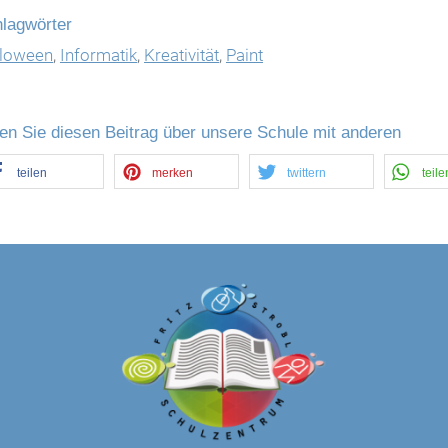
lagwörter
lloween
,
Informatik
,
Kreativität
,
Paint
len Sie diesen Beitrag über unsere Schule mit anderen
teilen
merken
twittern
teile