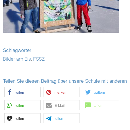
Schlagwörter
Bilder am Eis
,
FSSZ
Teilen Sie diesen Beitrag über unsere Schule mit anderen
teilen
merken
twittern
teilen
E-Mail
teilen
teilen
teilen