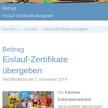
Beitrag
Eislauf-Zertifikate übergeben
Startseite
Aktuelles
Eislauf-Zertifikate übergeben
Beitrag
Eislauf-Zertifikate
übergeben
Veröffentlicht am
2. Dezember 2019
Der
Kärntner
Eishockeyverband
veranstaltete gemeinsam