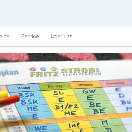
mine
Service
Über uns
Service
Über uns
Sprechstunden
Schulbeginn
punkt
Schularbeitentermine
Stundenzeiten
cht
Stundenpläne
Fritz Strobl
Bibliothek
Angebot im Überblick
Jugendcoaching
Unsere Sponsoren
Facebook Fanpage