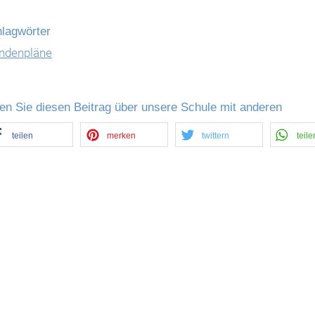
lagwörter
ndenpläne
len Sie diesen Beitrag über unsere Schule mit anderen
teilen
merken
twittern
teile