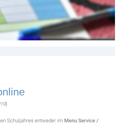
nline
019
)
en Schuljahres entweder im
Menu Service /