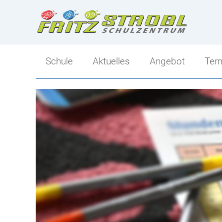
Schule
Aktuelles
Angebot
Ter
Direktion
Angebot
Kollegium
Ski-Mittelschule
Klassen
Sportlicher Schwer
Tagesbetreuung
Mittelschule-Übersi
Berufs- und Bildungsorientierung
Schulsozialarbeit
Elternverein