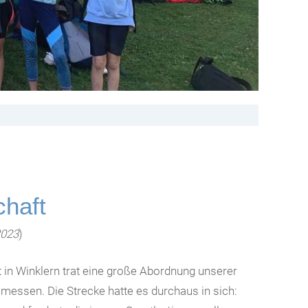
chaft
2023
)
 in Winklern trat eine große Abordnung unserer
messen. Die Strecke hatte es durchaus in sich: