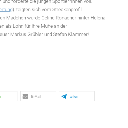
 und forderte die jungen Sportler*innen voll.
ertung
) zeigten sich vom Streckenprofil
i den Mädchen wurde Celine Ronacher hinter Helena
fen als Lohn für ihre Mühe an der
treuer Markus Grübler und Stefan Klammer!
n
E-Mail
teilen