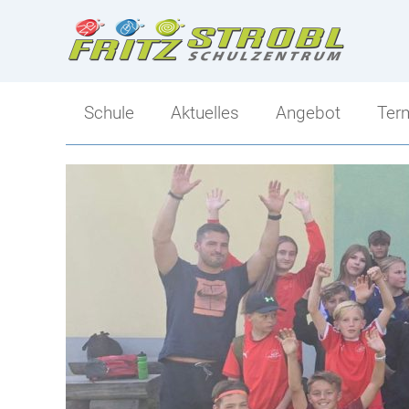
Schule
Aktuelles
Angebot
Ter
Direktion
Angebot
Kollegium
Ski-Mittelschule
Klassen
Sportlicher Schwer
Tagesbetreuung
Mittelschule-Übersi
Berufs- und Bildungsorientierung
Schulsozialarbeit
Elternverein