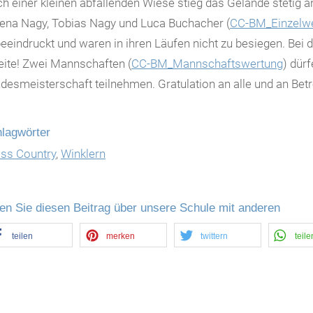
h einer kleinen abfallenden Wiese stieg das Gelände stetig an
ena Nagy, Tobias Nagy und Luca Buchacher (
CC-BM_Einzelw
eeindruckt und waren in ihren Läufen nicht zu besiegen. Be
ite! Zwei Mannschaften (
CC-BM_Mannschaftswertung
) dür
desmeisterschaft teilnehmen. Gratulation an alle und an Be
lagwörter
ss Country
,
Winklern
len Sie diesen Beitrag über unsere Schule mit anderen
teilen
merken
twittern
teile