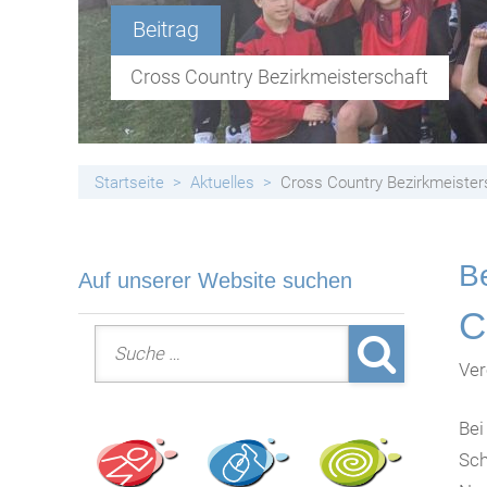
Handyfreie Klassen
Beitrag
Cross Country Bezirkmeisterschaft
Startseite
Aktuelles
Cross Country Bezirkmeister
Be
Auf unserer Website suchen
C
Suche nach:
Ver
Bei
Sch