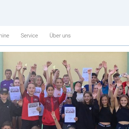
mine
Service
Über uns
Service
Über uns
Sprechstunden
Schulbeginn
punkt
Schularbeitentermine
Stundenzeiten
cht
Stundenpläne
Fritz Strobl
Bibliothek
Angebot im Überblick
Jugendcoaching
Unsere Sponsoren
Facebook Fanpage